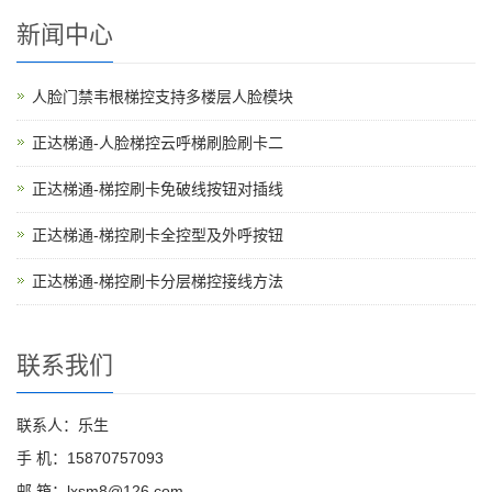
新闻中心
人脸门禁韦根梯控支持多楼层人脸模块
正达梯通-人脸梯控云呼梯刷脸刷卡二
正达梯通-梯控刷卡免破线按钮对插线
正达梯通-梯控刷卡全控型及外呼按钮
正达梯通-梯控刷卡分层梯控接线方法
联系我们
联系人：乐生
手 机：15870757093
邮 箱：lxsm8@126.com