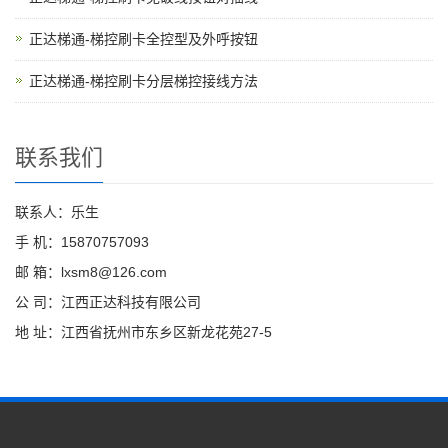
正达梯通-梯控刷卡全控型及外呼按钮
正达梯通-梯控刷卡分层梯控接线方法
联系我们
联系人：乐生
手 机：15870757093
邮 箱：lxsm8@126.com
公 司：江西正达科技有限公司
地 址：江西省抚州市东乡区新龙花苑27-5