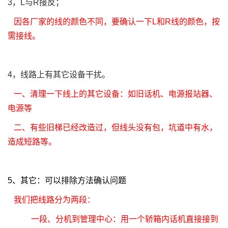
3
，
L
与
R
接反；
因各厂家的线的颜色不同，要确认一下
L
和
R
线的颜色，按
需接线。
4
，线路上有其它设备干扰。
一、清理一下线上的其它设备：如旧话机、电源报站器、
电源等
二、有些旧梯已经改造过，但线头没有包，坑道中有水，
造成短路等。
5
、其它：可以排除方法确认问题
我们把线路分为两段：
一段、分机到管理中心：用一个轿箱内话机直接接到